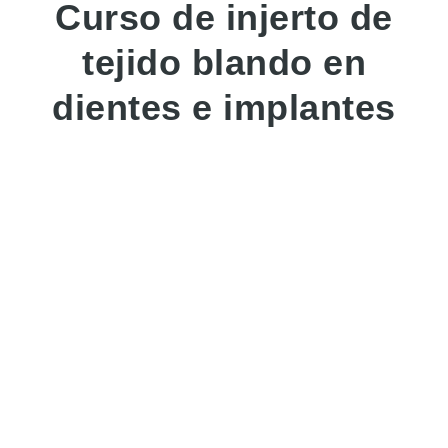
Curso de injerto de
tejido blando en
dientes e implantes
Este
curso intensivo de cirugía de tejido blando
,
con una duración de
cuatro días
, está diseñado
para profesionales con experiencia previa en
implantología que desean profundizar en el
manejo clínico y estético de los tejidos blandos en
casos reales.
Modalidad
Presencial