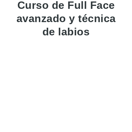
Curso de Full Face
avanzado y técnica
de labios
Descubre el curso avanzado de
Full Face
con
especialización en la técnica de labios del Dr.
Ramses Soriano, mundialmente reconocido por su
enfoque innovador en la armonización facial.
Modalidad
Presencial
Online